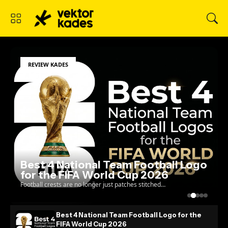
REVIEW KADES
Best 4 National Team Football Logo
for the FIFA World Cup 2026
Football crests are no longer just patches stitched
onto a jersey; they are the ultimate test of a
country's visual identity on the global stage. As w...
Best 4 National Team Football Logo for the
FIFA World Cup 2026