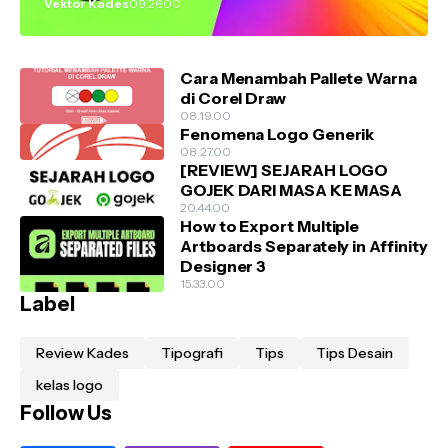
Vektor Kades
09.26.00
Cara Menambah Pallete Warna
di Corel Draw
08.19.00
Fenomena Logo Generik
08.27.00
[REVIEW] SEJARAH LOGO
GOJEK DARI MASA KE MASA
20.44.00
How to Export Multiple
Artboards Separately in Affinity
Designer 3
15.33.00
Label
Review Kades
Tipografi
Tips
Tips Desain
kelas logo
Follow Us