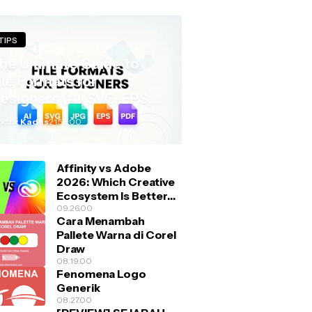
TIPS
the global stage. As
he Ultimate Guide to
ile Formats for
esigners (AI, SVG, EPS,
nd More)
ktor Kades
21.52.00
Affinity vs Adobe
2026: Which Creative
Ecosystem Is Better
for Designers?
09.26.00
Cara Menambah
Pallete Warna di Corel
Draw
08.19.00
Fenomena Logo
Generik
08.27.00