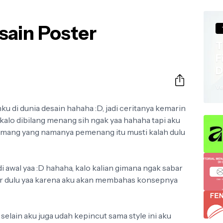
sain Poster
r the FIFA World Cup 2026
ersey; they are the ultimate test of a country's visual identity on 
T
F
D
a
Ve
nku di dunia desain hahaha :D, jadi ceritanya kemarin
kalo dibilang menang sih ngak yaa hahaha tapi aku
emang yang namanya pemenang itu musti kalah dulu
 awal yaa :D hahaha, kalo kalian gimana ngak sabar
tar dulu yaa karena aku akan membahas konsepnya
selain aku juga udah kepincut sama style ini aku