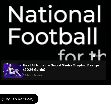
Best AI Tools for Social Media Graphic Design
(2026 Guide)
22 Feb • Review
 (English Version)