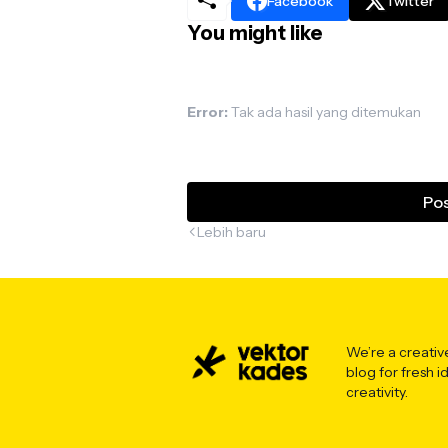
Facebook
Twitter
You might like
Error:
Tak ada hasil yang ditemukan
Pos
Lebih baru
We’re a creati
blog for fresh i
creativity.