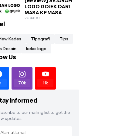
[REVIEW] SEJARAH
LOGO GOJEK DARI
MASA KE MASA
20.44.00
el
view Kades
Tipografi
Tips
s Desain
kelas logo
low Us
k
70k
11k
tay Informed
bscribe to our mailing list to get the
w updates.