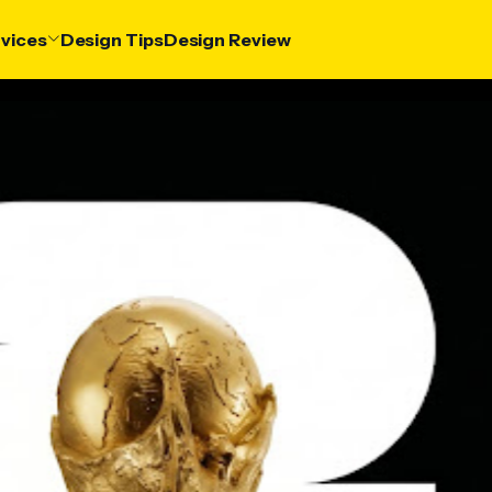
vices
Design Tips
Design Review