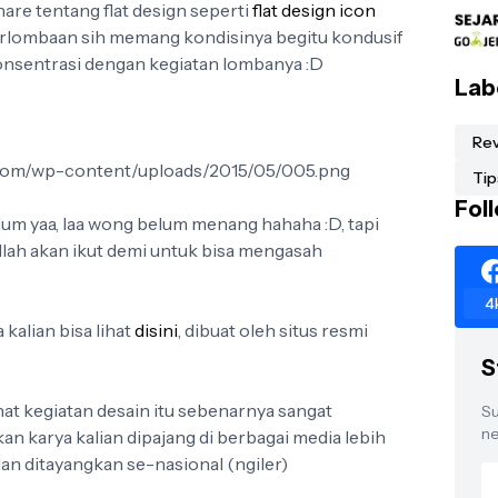
are tentang flat design seperti
flat design icon
erlombaan sih memang kondisinya begitu kondusif
onsentrasi dengan kegiatan lombanya :D
Lab
Re
Tip
Fol
lum yaa, laa wong belum menang hahaha :D, tapi
llah akan ikut demi untuk bisa mengasah
4
kalian bisa lihat
disini
, dibuat oleh situs resmi
S
lihat kegiatan desain itu sebenarnya sangat
Su
ne
 karya kalian dipajang di berbagai media lebih
 dan ditayangkan se-nasional (ngiler)