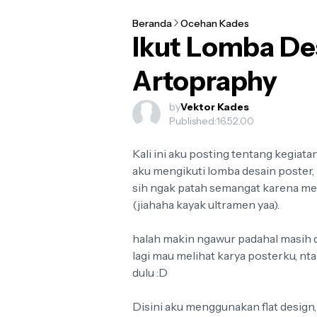
Beranda
Ocehan Kades
Ikut Lomba De
Best 4 National Team Football Logo fo
Football crests are no longer just patches stitched onto a j
Artopraphy
w...
by
Vektor Kades
Published:
16.52.00
Kali ini aku posting tentang kegiata
aku mengikuti lomba desain poster, 
sih ngak patah semangat karena m
(jiahaha kayak ultramen yaa).
halah makin ngawur padahal masih di
lagi mau melihat karya posterku, n
dulu :D
Disini aku menggunakan flat design, 