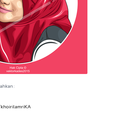
ahkan :
khoiril.amriKA