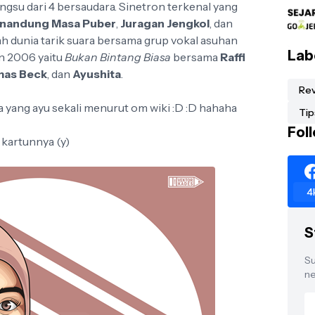
ngsu dari 4 bersaudara. Sinetron terkenal yang
nandung Masa Puber
,
Juragan Jengkol
, dan
ah dunia tarik suara bersama grup vokal asuhan
Lab
n 2006 yaitu
Bukan Bintang Biasa
bersama
Raffi
mas Beck
, dan
Ayushita
.
Re
a yang ayu sekali menurut om wiki :D :D hahaha
Tip
Fol
kartunnya (y)
4
S
Su
ne