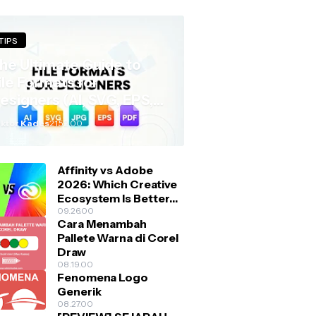
TIPS
the global stage. As
he Ultimate Guide to
ile Formats for
esigners (AI, SVG, EPS,
nd More)
ktor Kades
21.52.00
Affinity vs Adobe
2026: Which Creative
Ecosystem Is Better
for Designers?
09.26.00
Cara Menambah
Pallete Warna di Corel
Draw
08.19.00
Fenomena Logo
Generik
08.27.00