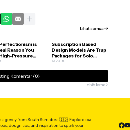
Lihat semua
Perfectionism is
Subscription Based
Real Reason You
Design Models Are Trap
 High-Pressure
Packages for Solo
ive Deadlines
0
Creators
13.29.00
ting Komentar (0)
Lebih lama
ve agency from South Sumatera 🇮🇩. Explore our
deas, design tips, and inspiration to spark your