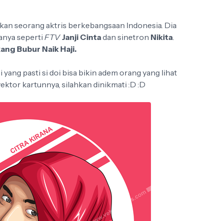
an seorang aktris berkebangsaan Indonesia. Dia
manya seperti
FTV
Janji Cinta
dan sinetron
Nikita
.
ang Bubur Naik Haji.
i yang pasti si doi bisa bikin adem orang yang lihat
ktor kartunnya, silahkan dinikmati :D :D