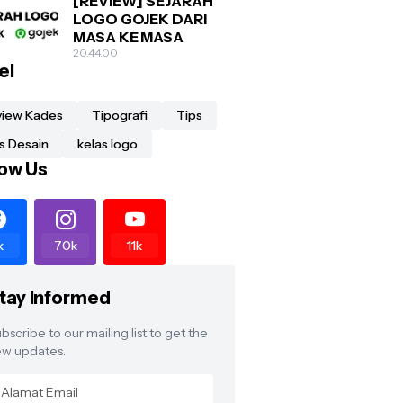
[REVIEW] SEJARAH
LOGO GOJEK DARI
MASA KE MASA
20.44.00
el
view Kades
Tipografi
Tips
s Desain
kelas logo
low Us
k
70k
11k
tay Informed
bscribe to our mailing list to get the
w updates.