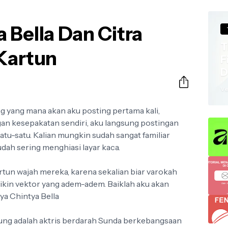
 Bella Dan Citra
r the FIFA World Cup 2026
ersey; they are the ultimate test of a country's visual identity on 
T
 Kartun
F
D
a
Ve
g yang mana akan aku posting pertama kali,
an kesepakatan sendiri, aku langsung postingan
atu-satu. Kalian mungkin sudah sangat familiar
ah sering menghiasi layar kaca.
artun wajah mereka, karena sekalian biar varokah
in vektor yang adem-adem. Baiklah aku akan
a Chintya Bella
dung adalah aktris berdarah Sunda berkebangsaan