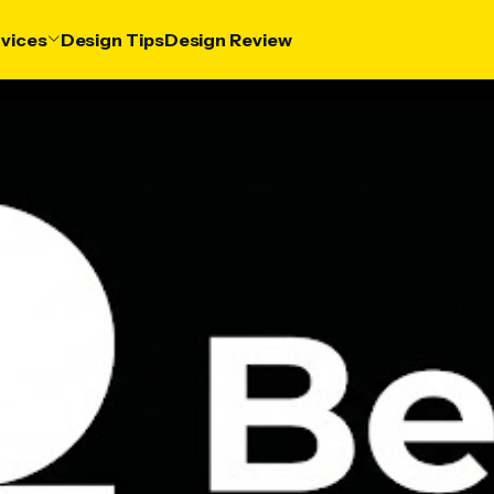
vices
Design Tips
Design Review