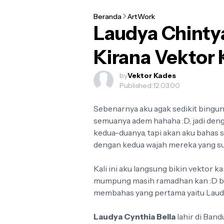
Beranda
ArtWork
Laudya Chintya
Best 4 National Team Football Logo fo
Football crests are no longer just patches stitched onto a j
Kirana Vektor
w...
by
Vektor Kades
Published:
12.03.00
Sebenarnya aku agak sedikit bingun
semuanya adem hahaha :D, jadi deng
kedua-duanya, tapi akan aku bahas s
dengan kedua wajah mereka yang sud
Kali ini aku langsung bikin vektor k
mumpung masih ramadhan kan :D bik
membahas yang pertama yaitu Laudy
Laudya Cynthia Bella
lahir di Ban