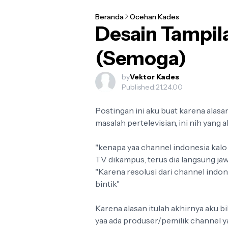
Beranda
Ocehan Kades
Desain Tampil
The Best Graphic Design Trends for 20
Graphic design trends evolve every year, but 2026 is shap
(Semoga)
workf...
by
Vektor Kades
Published:
21.24.00
Postingan ini aku buat karena alas
masalah pertelevisian, ini nih yang a
"kenapa yaa channel indonesia kalo d
TV dikampus, terus dia langsung j
"Karena resolusi dari channel indones
bintik"
Karena alasan itulah akhirnya aku b
yaa ada produser/pemilik channel ya