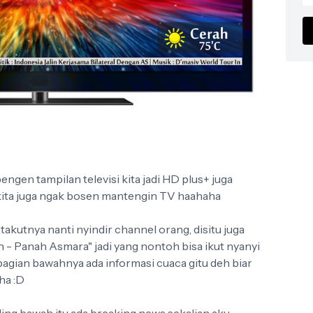
engen tampilan televisi kita jadi HD plus+ juga
 kita juga ngak bosen mantengin TV haahaha
takutnya nanti nyindir channel orang, disitu juga
an - Panah Asmara" jadi yang nontoh bisa ikut nyanyi
bagian bawahnya ada informasi cuaca gitu deh biar
ha :D
paling bawah itu ada breaking news sekalian aku