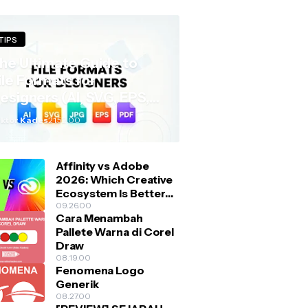
TIPS
ory. With AI-assisted
he Ultimate Guide to
ile Formats for
esigners (AI, SVG, EPS,
nd More)
ktor Kades
21.52.00
Affinity vs Adobe
2026: Which Creative
Ecosystem Is Better
for Designers?
09.26.00
Cara Menambah
Pallete Warna di Corel
Draw
08.19.00
Fenomena Logo
Generik
08.27.00