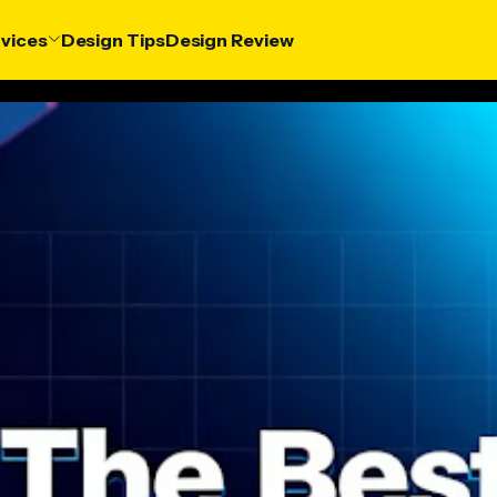
vices
Design Tips
Design Review