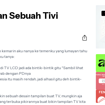
an Sebuah Tivi
26 : How to Update Your Portfolio
ing up to be one of the most transformative periods in recent hist
T
F
D
a
Ve
an kemarin aku nanya ke temenku yang lumayan tahu
ku tanya :
i TV LCD jadi ada bintik-bintik gitu *Sambil lihat
awab dengan PDnya
ia itu masih rendah, jadi alhasil gitu deh bintik-
ikin sebuah desain tampilan buat TV, mungkin aja
ng terbuka pikirannya buat bikin tampilan TV kita