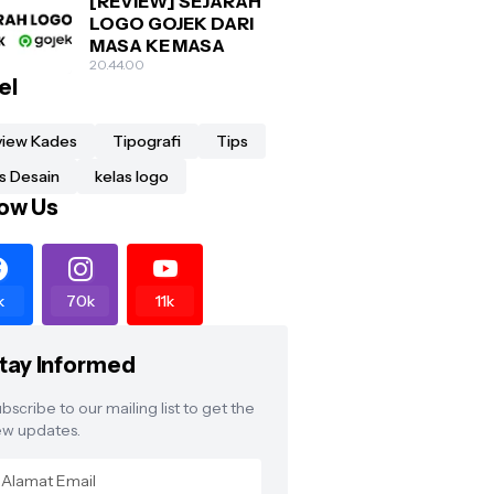
[REVIEW] SEJARAH
LOGO GOJEK DARI
MASA KE MASA
20.44.00
el
view Kades
Tipografi
Tips
s Desain
kelas logo
low Us
k
70k
11k
tay Informed
bscribe to our mailing list to get the
w updates.