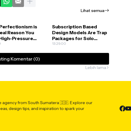
Lihat semua
Perfectionism is
Subscription Based
Real Reason You
Design Models Are Trap
 High-Pressure
Packages for Solo
ive Deadlines
0
Creators
13.29.00
ting Komentar (0)
Lebih lama
ve agency from South Sumatera 🇮🇩. Explore our
deas, design tips, and inspiration to spark your