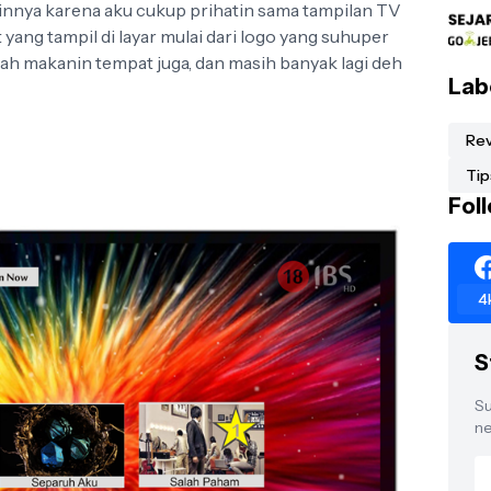
lainnya karena aku cukup prihatin sama tampilan TV
yang tampil di layar mulai dari logo yang suhuper
ah makanin tempat juga, dan masih banyak lagi deh
Lab
Re
Tip
Fol
4
S
Su
ne