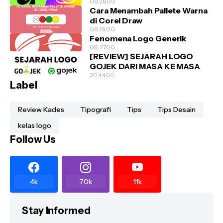
09.26.00
Cara Menambah Pallete Warna
di Corel Draw
08.19.00
Fenomena Logo Generik
08.27.00
[REVIEW] SEJARAH LOGO
GOJEK DARI MASA KE MASA
20.44.00
Label
Review Kades
Tipografi
Tips
Tips Desain
kelas logo
Follow Us
4k
70k
11k
Stay Informed