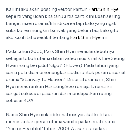
Kali ini aku akan posting vektor kartun
Park Shin Hye
seperti yang udah kita tahu artis cantik ini udah sering
banget maen drama/film dikorea tapi kalo yang ngak
suka korea mungkin banyak yang belum tau, kalo gitu
aku kasih tahu sedikit tentang
Park Shin Hye
ini
Pada tahun 2003, Park Shin Hye memulai debutnya
sebagai tokoh utama dalam video musik milik Lee Seung
Hwan yang berjudul "Ggot" (Flower). Pada tahun yang
sama pula, dia memenangkan audisi untuk peran di serial
drama "Stairway To Heaven". Di serial drama ini, Shin
Hye memerankan Han Jung Seo remaja. Drama ini
sangat sukses di pasaran dan mendapatkan rating
sebesar 40%.
Nama Shin Hye mulai di kenal masyarakat ketika ia
memerankan peran utama wanita pada serial drama
"You're Beautiful" tahun 2009. Alasan sutradara