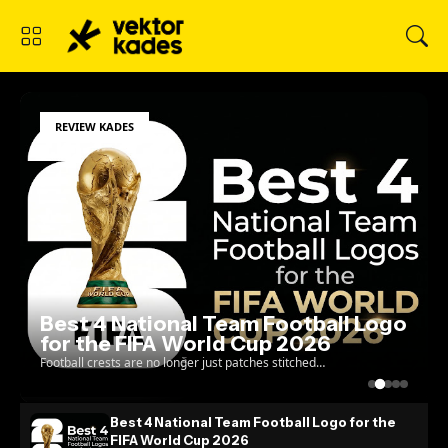
REVIEW KADES
Best 4 National Team Football Logo
for the FIFA World Cup 2026
Football crests are no longer just patches stitched
onto a jersey; they are the ultimate test of a
country's visual identity on the global stage. As w...
Best 4 National Team Football Logo for the
FIFA World Cup 2026