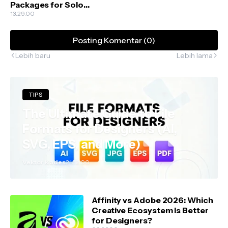
Packages for Solo
Creators
13.29.00
Posting Komentar (0)
Lebih baru
Lebih lama
TIPS
The Ultimate Guide to File
Formats for Designers (AI,
SVG, EPS, and More)
Vektor Kades
21.52.00
Affinity vs Adobe 2026: Which
Creative Ecosystem Is Better
for Designers?