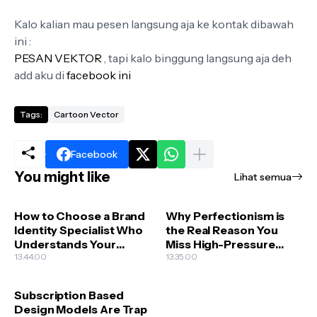
Kalo kalian mau pesen langsung aja ke kontak dibawah
ini :
PESAN VEKTOR
, tapi kalo binggung langsung aja deh
add aku di
facebook ini
Tags:
Cartoon Vector
Facebook
You might like
Lihat semua
How to Choose a Brand
Why Perfectionism is
Identity Specialist Who
the Real Reason You
Understands Your
Miss High-Pressure
Business Goals
13.44.00
Creative Deadlines
13.35.00
Subscription Based
Design Models Are Trap